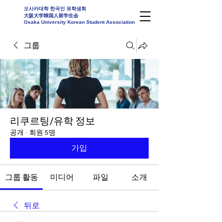
오사카대학 한국인 유학생회
大阪大学韓国人留学生会
Osaka University Korean Student Association
그룹
리쿠르팅/유학 정보
공개
·
회원 5명
가입
그룹 활동
미디어
파일
소개
뒤로