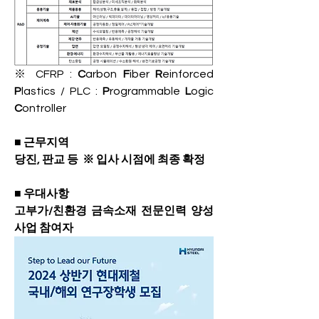
※ 
CFRP : 
C
arbon 
F
iber 
R
einforced 
P
lastics / PLC : 
P
rogrammable 
L
ogic 
C
ontroller
■ 근무지역
당진, 판교 등  ※ 입사 시점에 최종 확정
■ 우대사항
고부가/친환경 금속소재 전문인력 양성
사업 참여자