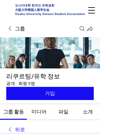
오사카대학 한국인 유학생회
大阪大学韓国人留学生会
Osaka University Korean Student Association
그룹
리쿠르팅/유학 정보
공개
·
회원 5명
가입
그룹 활동
미디어
파일
소개
뒤로