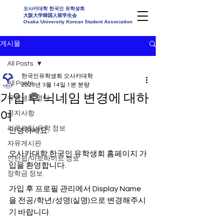
오사카대학 한국인 유학생회
大阪大学韓国人留学生会
Osaka University Korean Student Association
게시물
All Posts
한국인유학생회 오사카대학
All Posts
2023년 3월 14일
1분 분량
가입 후 닉네임 변경에 대하
유학생회 명단
여
공지사항
리쿠르팅/유학 정보
안녕하세요.
자유게시판
오사카대학 한국인 유학생회 홈페이지 가
인턴쉽/아르바이트 정보
입을 환영합니다.
장학금 정보
가입 후 프로필 관리에서 Display Name
을 전공/학년/성명(실명)으로 변경해주시
기 바랍니다.