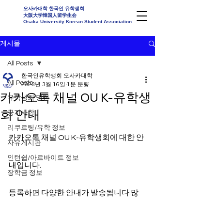
오사카대학 한국인 유학생회
大阪大学韓国人留学生会
Osaka University Korean Student Association
게시물
All Posts
한국인유학생회 오사카대학
All Posts
2023년 3월 16일
1분 분량
카카오톡 채널 OU K-유학생
유학생회 명단
회 안내
공지사항
리쿠르팅/유학 정보
카카오톡 채널 OU K-유학생회에 대한 안
자유게시판
인턴쉽/아르바이트 정보
내입니다.
장학금 정보
등록하면 다양한 안내가 발송됩니다.많