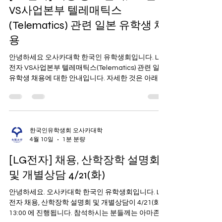
6월 4일
3분 분량
[LG전자] 채용 공고 안내) LG전자
VS사업본부 텔레매틱스
(Telematics) 관련 일본 유학생 채
용
안녕하세요 오사카대학 한국인 유학생회입니다. LG
전자 VS사업본부 텔레매틱스(Telematics) 관련 일본
유학생 채용에 대한 안내입니다. 자세한 것은 아래 내
용 및 첨부 파일 참고 부탁 드립니다. 오사카대학 한
국인 유학생회 드림 ------ 1. 이번 공고는 일본 내 한
국인 유학생들을 대상으로 하는 특별 채용 공고입니
다. - 텔레매틱스(Telematics)는 VS사업본부의 주력
아이템입니다. * 관련 정보 :
한국인유학생회 오사카대학
4월 10일
1분 분량
https://www.lg.co.kr/media/release/28875 - 입사
후, 일본의 카 메이커(도요타, 혼다, 닛산 등) 관련 업무
[LG전자] 채용, 산학장학 설명회
를 진행하게 됩니다. * 일본 유학 경험자인 여러분들
의 특장점을 살릴 수 있음 (일본어, 일본 생활 경험, 일
및 개별상담 4/21(화)
본 내 네트워크 등) - 지원 과정에서 현업의 조직 책임
안녕하세요. 오사카대학 한국인 유학생회입니다. LG
자와 1:1 면담 가능 * 4월 캠퍼스 리쿠르팅에서는 회