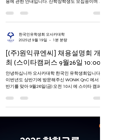
(~10.12(일))
안녕하십니까. 오사카대학 한국인 유학생회 입니다.
롯데케미칼 첨단소재사업 글로벌 신입/경력사원 채
용에 관한 안내입니다. 산학장학생도 모집중이며 지
원은 10/12(일) 23:00 마감 입니다. 자세한 내용은 아
래의 내용을 참고해 주시길 바랍니다. 오사카대학 한
국인 유학생회 드림 [롯데케미칼 첨단소재사업]
2025년 Global Talent Recruitment (~10.12(일)) ■
Benefit(산학장학생) - 매월 장학금 지급 (최대 2년) -
한국인유학생회 오사카대학
2025년 9월 19일
1분 분량
논문연구 지원비 지급 (1회) - 선발축하선물 지급 - 이
주비 지원 ■ 모집직무 고기능성 신소재 개발, 친환경
[(주)원익큐엔씨] 채용설명회 개
공정, 고분자 가공, 차세대 고효율 중합 공정기술 개
발 ■ 지원서 접수 - 접수기간 : 2025.09.22(월) -
최 (스이타캠퍼스 9월26일 10:00)
2025.10.12(일) 23:00까지 - 접수방법 : 롯데그룹 채
안녕하십니까 오사카대학 한국인 유학생회입니다.
용 홈페이지( https://recruit.lotte.co.kr/ ) On-line 지
이번년도 상반기에 방문해주신 WONIK QnC 에서 하
원 ■ 공통자
반기를 맞아 9월26일(금) 오전 10시 에 스이타 캠퍼스
를 직접 방문하여 회사 소개 및 인사담당자로부터의
채용설명회를 진행한다고 합니다. (*이번 설명회는
의학부 건물에서 진행됩니다. 장소에 대한 안내가 필
요한 경우 본 메일로 문의 혹은 임원진에게 개별 연락