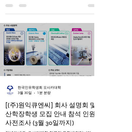
전자 채용, 산학장학 설명회 및 개별상담이 4/21(화)
사 설명회를 포함 HR 관점에서 정보를 드렸습니다만,
13:00 에 진행됩니다. 참석하시는 분들께는 아마존
현
기프트 카드가 선물로 지급될 예정입니다. 추가로, 개
별 상담을 원하시는 분들께서는 자세한 상담을 위해
미리 CV를 담당자 메일로 보내거나 당일 지참 해주시
기 바랍니다. 자세한 내용은 아래를 참고해주세요. 이
번 행사도 많은 참여 부탁드립니다. 감사합니다. -----
-----------------------------------------------------
----- (4월 21일) 오사카대 × LG전자 채용상담 ■ LG전
자 방문 일정 대상 : 오사카대학 한국 유학생 일자 :
2026년 4월 21일 (화) 시간 : 오후 13시 ~ 오후 5시 (채
용설명회 13시 ~ 13시 30분, 개별상담 13시 30분 ~
17시) 장소 : 스이타 캠퍼스 산업과학연구소
(SANKEN) 제1연구동 2층 세미나실
한국인유학생회 오사카대학
3월 30일
1분 분량
[(주)원익큐엔씨] 회사 설명회 및
산학장학생 모집 안내 참석 인원