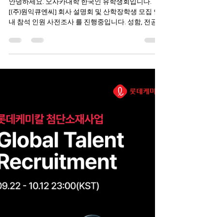
사전조사 (3월 30일까지)
안녕하세요. 오사카대학 한국인 유학생회입니다.
[(주)원익큐엔씨] 회사 설명회 및 산학장학생 모집 안
내 참석 인원 사전조사 를 진행중입니다. 성함, 전공,
학년 (2026.04 기준) 을 기재해서 회신 부탁드립니다.
아래의 일정 확인 후, 참석을 희망하시는 분은 본 메
일 주소로 회신 (3/30까지) 을 부탁드립니다. 3월 30
일 이후, 참석이 결정되는 분은 이미지의 QR코드를
통해 신청 후 참석 부탁드립니다. 학생 여러분의 많은
참여와 협조를 부탁드립니다. 자세한 내용은 아래를
참고해 주시기 바랍니다. 감사합니다. ------ 안녕하
세요. 원익큐엔씨 인사팀 송민재입니다. '26년 상반기
에도 오사카대학에서 회사 설명회를 개최하고자 합
니다. 개최 목적은 오카사대학에 재학중인 우수 연구
개발 인재에게 채용 설명회를 진행하고자 하며, 상세
내용은 첨부파일을 통하여 확인하실 수 있습니다. 채
용 설명회 개요 - 일정 : 26년 4월 9일 오전 10:00~11: