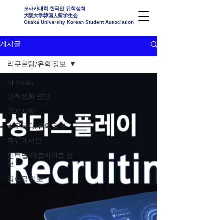
오사카대학 한국인 유학생회
大阪大学韓国人留学生会
Osaka University Korean Student Association
게시글
리쿠르팅/유학 정보
All Posts
유학생회 명단
공지사항
리쿠르팅/유학 정보
자유게시판
인턴쉽/아르바이트 정
보
장학금 정보