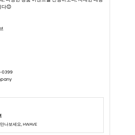
다😊
브
-0399
mpany
브
만나보세요, HWAVE