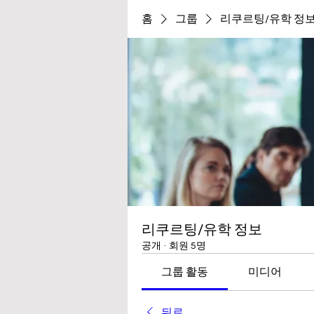
홈
그룹
리쿠르팅/유학 정
리쿠르팅/유학 정보
공개
·
회원 5명
그룹 활동
미디어
뒤로