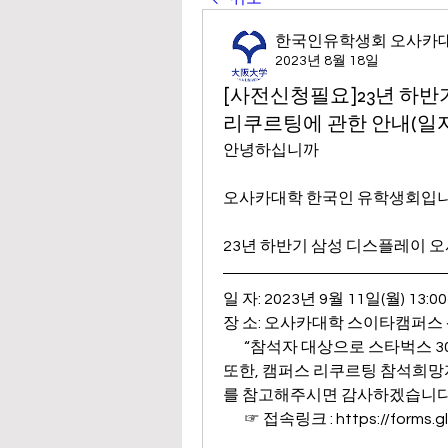
한국인유학생회 오사카
2023년 8월 18일
[사전신청필요]23년 하
리쿠르팅에 관한 안내(일자 9/
안녕하십니까
오사카대학 한국인 유학생회입니
23년 하반기 삼성 디스플레이 
일 자: 2023년 9월 11일(월) 13:00
장 소: 오사카대학 스이타캠퍼스 
       “참석자 대상으로 스타벅스 
또한, 캠퍼스 리쿠르팅 참석희망
를 참고해주시면 감사하겠습니다
       ☞ 접속링크 : 
https://forms