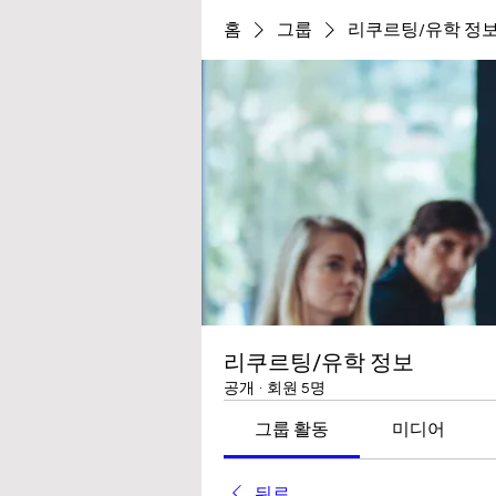
홈
그룹
리쿠르팅/유학 정
리쿠르팅/유학 정보
공개
·
회원 5명
그룹 활동
미디어
뒤로