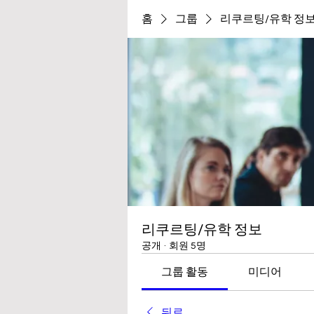
홈
그룹
리쿠르팅/유학 정
리쿠르팅/유학 정보
공개
·
회원 5명
그룹 활동
미디어
뒤로