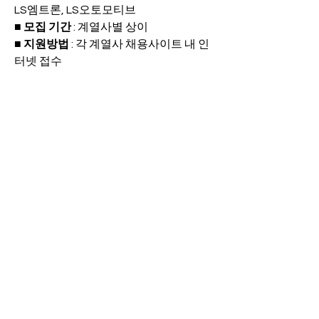
LS엠트론, LS오토모티브
■ 모집 기간
 : 계열사별 상이
■ 지원방법
 : 각 계열사 채용사이트 내 인
터넷 접수
본 안내문은 전체 메일로 송부하여 공유 
드리고 있습니다.
학생회로부터 "[LS그룹] 3월 신입/경력 
수시 채용 홍보 협조 요청의 件" 이라는 
제목으로
메일을 받지 못하신 분들께서는 하기의 
메일 주소로 회신해주시면 감사하겠습
니다.
osakaunivkr@gmail.com
0
0
13