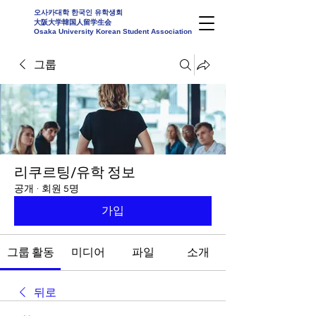
오사카대학 한국인 유학생회
大阪大学韓国人留学生会
Osaka University Korean Student Association
그룹
리쿠르팅/유학 정보
공개
·
회원 5명
가입
그룹 활동
미디어
파일
소개
뒤로